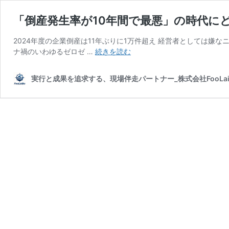
「倒産発生率が10年間で最悪」の時代に
2024年度の企業倒産は11年ぶりに1万件超え 経営者としては嫌
「倒
ナ禍のいわゆるゼロゼ …
続きを読む
産
発
実行と成果を追求する、現場伴走パートナー_株式会社FooLai
生
率
が
10
年
間
で
最
悪」
の
時
代
に
ど