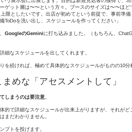
Yという展示会に出展します。目的は新規見込客の獲得で、3
ーゲット層は〜〜という方々。ブースのサイズは〜〜ほど
を上限としたいです。出店が初めてという前提で、事前準備
備ToDoを洗い出し、スケジュールを作ってください」
、
GoogleのGemini
に打ち込みました。（もちろん、ChatGP
詳細なスケジュールを出してくれます。
りを続ければ、極めて具体的なスケジュールがものの10分
こまめな「アセスメントして」
てしまうのは要注意
。
体的で詳細なスケジュールが出来上がりますが、それがど
はまだわかりません。
ンプトを投げます。