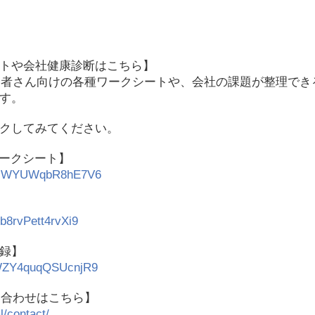
トや会社健康診断はこちら】
は、経営者さん向けの各種ワークシートや、会社の課題が整理で
す。
クしてみてください。
ワークシート】
7fZiWYUWqbR8hE7V6
hb8rvPett4rvXi9
録】
cfWZY4quqQSUcnjR9
問い合わせはこちら】
l/contact/