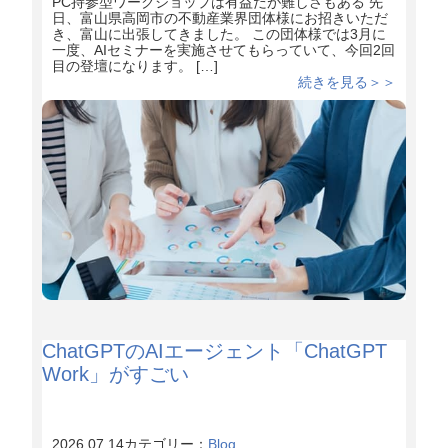
PC持参型ワークショップは有益だが難しさもある 先
日、富山県高岡市の不動産業界団体様にお招きいただ
き、富山に出張してきました。 この団体様では3月に
一度、AIセミナーを実施させてもらっていて、今回2回
目の登壇になります。 […]
続きを見る＞＞
ChatGPTのAIエージェント「ChatGPT
Work」がすごい
2026.07.14
カテゴリー：
Blog