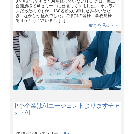
3ヶ月経ってもまだAIを触っていない社長 先日、商工
会議所様でAIセミナーに登壇してきました。 オンライ
ンだったのですが、130名超のお申し込みをいただ
き、なかなか盛況でした。ご参加の皆様、事務局様、
ありがとうございまし […]
続きを見る＞＞
中小企業はAIエージェントよりまずチャ
ットAI
2026.07.06
カテゴリー：
Blog